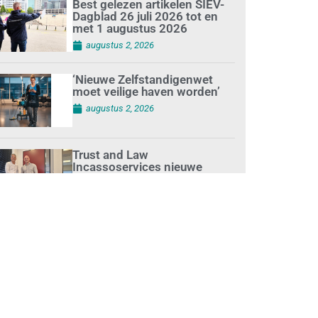
Best gelezen artikelen SIEV-
Dagblad 26 juli 2026 tot en
met 1 augustus 2026
augustus 2, 2026
‘Nieuwe Zelfstandigenwet
moet veilige haven worden’
augustus 2, 2026
Trust and Law
Incassoservices nieuwe
partner van SIEV
augustus 2, 2026
Loonafspraken in nieuwe
cao’s zijn ruim boven drie
procent
augustus 1, 2026
Opnieuw SIEV-keurmerk voor
schoonmaakbedrijf Klien na