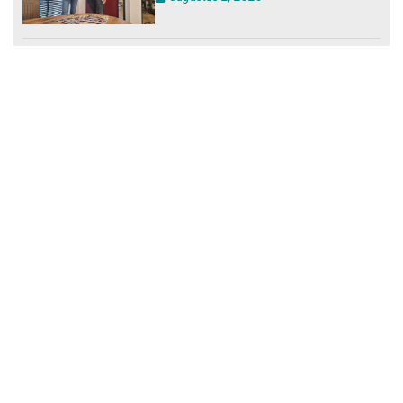
Loonafspraken in nieuwe cao’s
zijn ruim boven drie procent
augustus 1, 2026
Opnieuw SIEV-keurmerk voor
schoonmaakbedrijf Klien na
succesvolle audit
augustus 1, 2026
Schoonmaakbedrijven moeten
zich voorbereiden op strengere
controles bij inhuur van