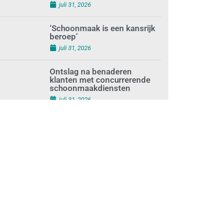
augustus 1, 2026
Waarom de arbeidsmarkt
vastloopt?
juli 31, 2026
‘Schoonmaak is een kansrijk
beroep’
juli 31, 2026
Ontslag na benaderen
klanten met concurrerende
schoonmaakdiensten
juli 31, 2026
Aantal nieuwe
schoonmaakbedrijven groeit,
terwijl minder
ondernemingen stoppen