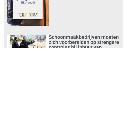
Schoonmaakbedrijven moeten
zich voorbereiden op strengere
controles bij inhuur van
personeel
augustus 1, 2026
Waarom de arbeidsmarkt
vastloopt?
juli 31, 2026
‘Schoonmaak is een kansrijk
beroep’
juli 31, 2026