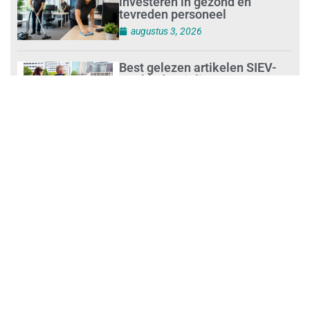
investeren in gezond en
tevreden personeel
augustus 3, 2026
Best gelezen artikelen SIEV-
Dagblad 26 juli 2026 tot en met
1 augustus 2026
augustus 2, 2026
‘Nieuwe Zelfstandigenwet
moet veilige haven worden’
augustus 2, 2026
Trust and Law Incassoservices
nieuwe partner van SIEV
augustus 2, 2026
Loonafspraken in nieuwe cao’s