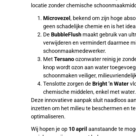
locatie zonder chemische schoonmaakmidde
Microvezel
, bekend om zijn hoge abso
geen schadelijke chemie en is het ide
De
BubbleFlush
maakt gebruik van ultra
verwijderen en vermindert daarmee mil
schoonmaakmedewerker.
Met
Tersano
ozonwater reinig je zon
knop wordt ozon aan water toegevoegd,
schoonmaken veiliger, milieuvriendelij
Tenslotte zorgen de
Bright ’n Water
vlo
chemische middelen, enkel met water.
Deze innovatieve aanpak sluit naadloos aan
inzetten om het milieu te beschermen en t
optimaliseren.
Wij hopen je op
10 april
aanstaande te moge