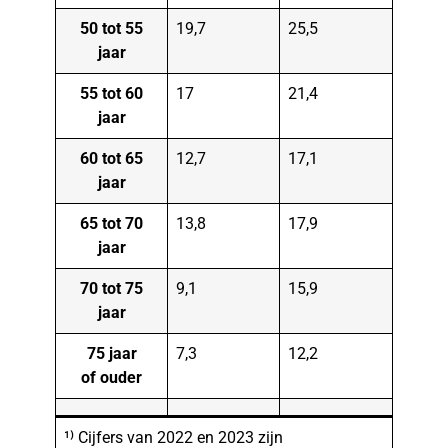
50 tot 55
19,7
25,5
jaar
55 tot 60
17
21,4
jaar
60 tot 65
12,7
17,1
jaar
65 tot 70
13,8
17,9
jaar
70 tot 75
9,1
15,9
jaar
75 jaar
7,3
12,2
of ouder
¹⁾ Cijfers van 2022 en 2023 zijn