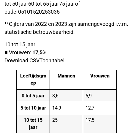
tot 50 jaar60 tot 65 jaar75 jaarof
ouder05101520253035
¹⁾ Cijfers van 2022 en 2023 zijn samengevoegd i.v.m.
statistische betrouwbaarheid.
10 tot 15 jaar
■ Vrouwen:
17,5%
Download CSVToon tabel
Leeftijdsgro
Mannen
Vrouwen
ep
0 tot 5 jaar
8,6
6,9
5 tot 10 jaar
14,9
12,7
10 tot 15
25
17,5
jaar