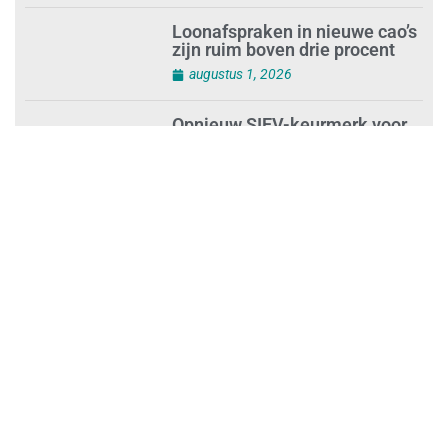
augustus 2, 2026
Loonafspraken in nieuwe cao’s
zijn ruim boven drie procent
augustus 1, 2026
Opnieuw SIEV-keurmerk voor
schoonmaakbedrijf Klien na
succesvolle audit
augustus 1, 2026
Schoonmaakbedrijven moeten
zich voorbereiden op strengere
controles bij inhuur van
personeel
augustus 1, 2026
Waarom de arbeidsmarkt