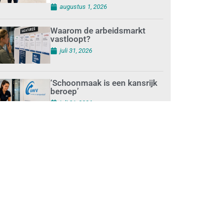
augustus 1, 2026
Waarom de arbeidsmarkt
vastloopt?
juli 31, 2026
‘Schoonmaak is een kansrijk
beroep’
juli 31, 2026
Ontslag na benaderen
klanten met concurrerende
schoonmaakdiensten
juli 31, 2026
Aantal nieuwe
schoonmaakbedrijven groeit,
terwijl minder
ondernemingen stoppen