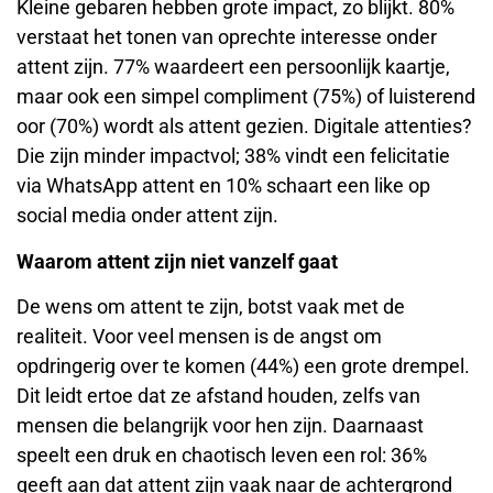
De wens om attent te zijn, botst vaak met de
realiteit. Voor veel mensen is de angst om
opdringerig over te komen (44%) een grote drempel.
Dit leidt ertoe dat ze afstand houden, zelfs van
mensen die belangrijk voor hen zijn. Daarnaast
speelt een druk en chaotisch leven een rol: 36%
geeft aan dat attent zijn vaak naar de achtergrond
verdwijnt door dagelijkse hectiek. Werkdruk blijft een
andere grote factor: 29% geeft aan dat ze door hun
drukke baan te weinig energie overhouden om
aandacht te besteden aan anderen.
Naar wie zijn we graag attent?
Nederlanders zijn over het algemeen het liefst attent
naar vrienden (72%), gevolgd door familie (70%),
partners (44%) en buren (33%). Onbekenden (26%)
en collega’s (25%) bungelen onderaan het lijstje.