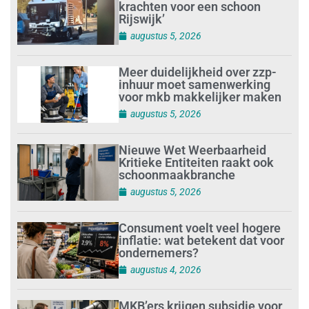
augustus 5, 2026
Consument voelt veel hogere
inflatie: wat betekent dat voor
ondernemers?
augustus 4, 2026
MKB’ers krijgen subsidie voor
innovatieve oplossingen
augustus 4, 2026
Zes op de tien zzp’ers nemen
vier weken vakantie: kan jouw
bedrijf zonder jou?
augustus 4, 2026
Digitalisering en AI veranderen
de schoonmaakbranche
augustus 3, 2026