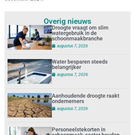
Aanhoudende droogte raakt
ondernemers
augustus 7, 2026
Personeelstekorten in
schoonmaak-sector houden
aan
augustus 6, 2026
Rechtbank doet uitspraak:
’terugbetalen van
achterstallige reiskosten’
augustus 6, 2026
25 jaar in dienst bij Hofkens
HIG: een bijzondere mijlpaal
voor Mark Hofkens