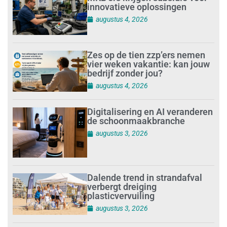
Dalende trend in strandafval
verbergt dreiging
plasticvervuiling
augustus 3, 2026
Investeren in schoonmaak is
investeren in gezond en
tevreden personeel
augustus 3, 2026
Best gelezen artikelen SIEV-
Dagblad 26 juli 2026 tot en met
1 augustus 2026
augustus 2, 2026
‘Nieuwe Zelfstandigenwet
moet veilige haven worden’