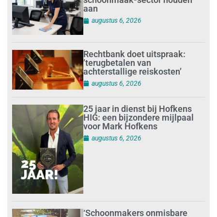
augustus 6, 2026
‘Schoonmakers onmisbare
krachten voor een schoon
Rijswijk’
augustus 5, 2026
Meer duidelijkheid over zzp-
inhuur moet samenwerking
voor mkb makkelijker maken
augustus 5, 2026
Nieuwe Wet Weerbaarheid
Kritieke Entiteiten raakt ook
schoonmaakbranche