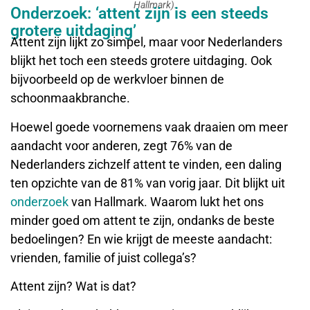
onderzoek
van Hallmark. Waarom lukt het ons
minder goed om attent te zijn, ondanks de beste
bedoelingen? En wie krijgt de meeste aandacht:
vrienden, familie of juist collega’s?
Attent zijn? Wat is dat?
Kleine gebaren hebben grote impact, zo blijkt. 80%
verstaat het tonen van oprechte interesse onder
attent zijn. 77% waardeert een persoonlijk kaartje,
maar ook een simpel compliment (75%) of luisterend
oor (70%) wordt als attent gezien. Digitale attenties?
Die zijn minder impactvol; 38% vindt een felicitatie
via WhatsApp attent en 10% schaart een like op
social media onder attent zijn.
Waarom attent zijn niet vanzelf gaat