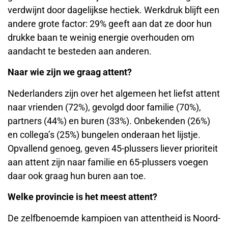
Opvallend genoeg, geven 45-plussers liever prioriteit
aan attent zijn naar familie en 65-plussers voegen
daar ook graag hun buren aan toe.
Welke provincie is het meest attent?
De zelfbenoemde kampioen van attentheid is Noord-
Holland, waar inwoners zichzelf als het meest attent
beschouwen (85%). Overijssel (83%) en Gelderland
(80%) maken de top drie compleet. Aan de andere
kant van het spectrum vinden we Groningen (70%)
en Zeeland (62%) die zichzelf minder attent achten.
Op welk moment wordt attent zijn het meest
gewaardeerd? Vinden mannen of vrouwen zichzelf
het meest attent? En neemt attentheid met de
leeftijd toe of af? Kijk
hier
voor meer resultaten van
het onderzoek