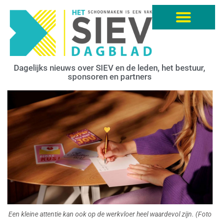
Een kleine attentie kan ook op de werkvloer heel waardevol zijn. (Foto
Hallmark).
Onderzoek: ‘attent zijn is een steeds
grotere uitdaging’
Attent zijn lijkt zo simpel, maar voor Nederlanders
blijkt het toch een steeds grotere uitdaging. Ook
bijvoorbeeld op de werkvloer binnen de
schoonmaakbranche.
Hoewel goede voornemens vaak draaien om meer
aandacht voor anderen, zegt 76% van de
Nederlanders zichzelf attent te vinden, een daling
ten opzichte van de 81% van vorig jaar. Dit blijkt uit