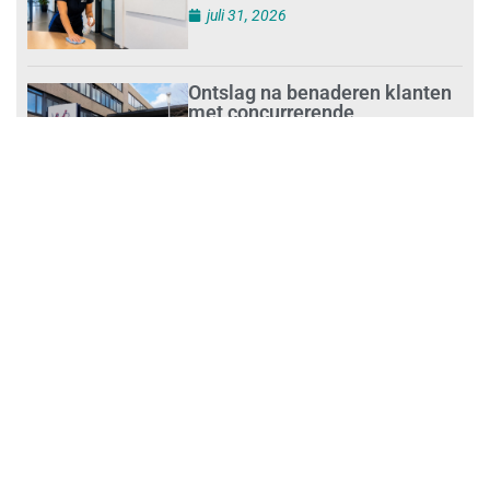
juli 31, 2026
Ontslag na benaderen klanten
met concurrerende
schoonmaakdiensten
juli 31, 2026
Aantal nieuwe
schoonmaakbedrijven groeit,
terwijl minder ondernemingen
stoppen
juli 30, 2026
Mkb-subsidie
Inclusiviteitstechnologie
juli 30, 2026