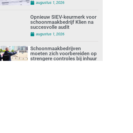
augustus 1, 2026
Opnieuw SIEV-keurmerk voor
schoonmaakbedrijf Klien na
succesvolle audit
augustus 1, 2026
Schoonmaakbedrijven
moeten zich voorbereiden op
strengere controles bij inhuur
van personeel
augustus 1, 2026
Waarom de arbeidsmarkt
vastloopt?
juli 31, 2026