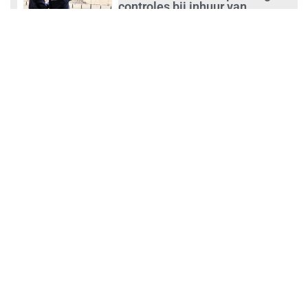
controles bij inhuur van
personeel
augustus 1, 2026
Waarom de arbeidsmarkt
vastloopt?
juli 31, 2026
‘Schoonmaak is een kansrijk
beroep’
juli 31, 2026
Ontslag na benaderen klanten
met concurrerende
schoonmaakdiensten
juli 31, 2026