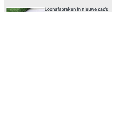
Loonafspraken in nieuwe cao’s
zijn ruim boven drie procent
augustus 1, 2026
Opnieuw SIEV-keurmerk voor
schoonmaakbedrijf Klien na
succesvolle audit
augustus 1, 2026
Schoonmaakbedrijven moeten
zich voorbereiden op strengere
controles bij inhuur van
personeel
augustus 1, 2026