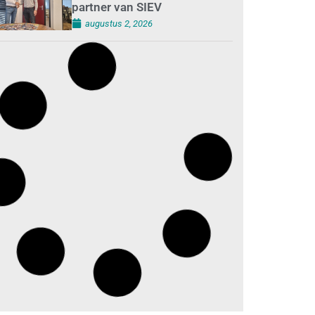
partner van SIEV
augustus 2, 2026
Loonafspraken in nieuwe
cao’s zijn ruim boven drie
procent
augustus 1, 2026
Opnieuw SIEV-keurmerk voor
schoonmaakbedrijf Klien na
succesvolle audit
augustus 1, 2026
Schoonmaakbedrijven
moeten zich voorbereiden op
strengere controles bij inhuur
van personeel
augustus 1, 2026
Waarom de arbeidsmarkt
vastloopt?