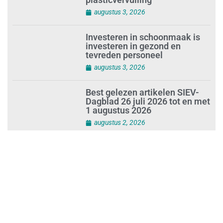
verbergt dreiging
plasticvervuiling
augustus 3, 2026
Investeren in schoonmaak is
investeren in gezond en
tevreden personeel
augustus 3, 2026
Best gelezen artikelen SIEV-
Dagblad 26 juli 2026 tot en met
1 augustus 2026
augustus 2, 2026
‘Nieuwe Zelfstandigenwet
moet veilige haven worden’
augustus 2, 2026
Trust and Law Incassoservices
nieuwe partner van SIEV