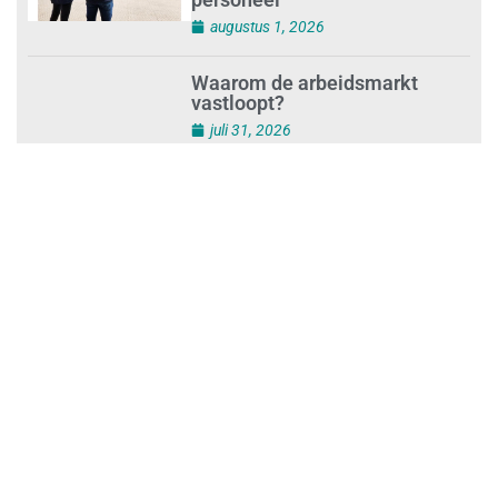
Schoonmaakbedrijven moeten
zich voorbereiden op strengere
controles bij inhuur van
personeel
augustus 1, 2026
Waarom de arbeidsmarkt
vastloopt?
juli 31, 2026
‘Schoonmaak is een kansrijk
beroep’
juli 31, 2026
Ontslag na benaderen klanten