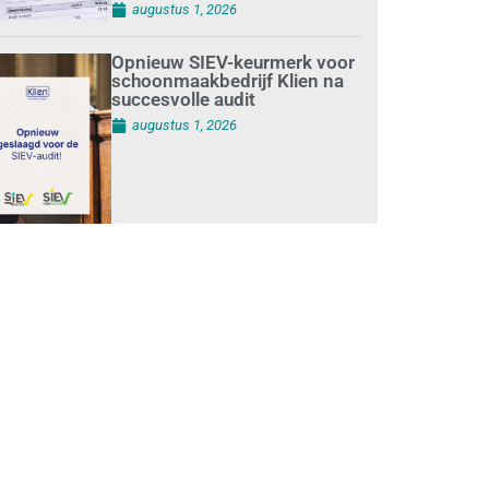
augustus 1, 2026
Opnieuw SIEV-keurmerk voor
schoonmaakbedrijf Klien na
succesvolle audit
augustus 1, 2026
Schoonmaakbedrijven
moeten zich voorbereiden op
strengere controles bij inhuur
van personeel
augustus 1, 2026
Waarom de arbeidsmarkt
vastloopt?
juli 31, 2026