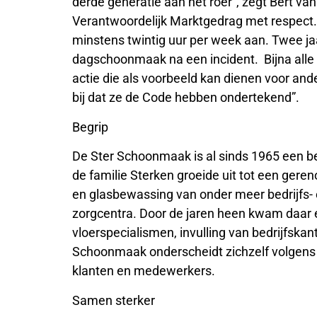
derde generatie aan het roer”, zegt Bert v
Verantwoordelijk Marktgedrag met respect. 
minstens twintig uur per week aan. Twee jaa
dagschoonmaak na een incident. Bijna alle 
actie die als voorbeeld kan dienen voor and
bij dat ze de Code hebben ondertekend”.
Begrip
De Ster Schoonmaak is al sinds 1965 een be
de familie Sterken groeide uit tot een ger
en glasbewassing van onder meer bedrijfs- 
zorgcentra. Door de jaren heen kwam daar ee
vloerspecialismen, invulling van bedrijfska
Schoonmaak onderscheidt zichzelf volgens d
klanten en medewerkers.
Samen sterker