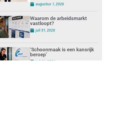
augustus 1, 2026
Waarom de arbeidsmarkt
vastloopt?
juli 31, 2026
‘Schoonmaak is een kansrijk
beroep’
juli 31, 2026
Ontslag na benaderen
klanten met concurrerende
schoonmaakdiensten
juli 31, 2026
Aantal nieuwe
schoonmaakbedrijven groeit,
terwijl minder
ondernemingen stoppen