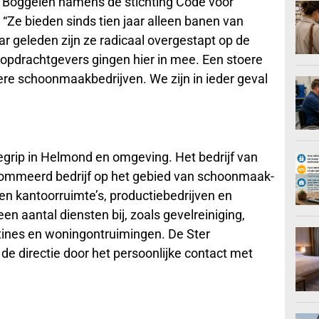
an Boggelen namens de stichting Code voor
“Ze bieden sinds tien jaar alleen banen van
r geleden zijn ze radicaal overgestapt op de
opdrachtgevers gingen hier in mee. Een stoere
ere schoonmaakbedrijven. We zijn in ieder geval
grip in Helmond en omgeving. Het bedrijf van
enommeerd bedrijf op het gebied van schoonmaak-
en kantoorruimte’s, productiebedrijven en
n aantal diensten bij, zoals gevelreiniging,
ntines en woningontruimingen. De Ster
e directie door het persoonlijke contact met