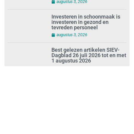
verbergt dreiging
plasticvervuiling
augustus 3, 2026
Investeren in schoonmaak is
investeren in gezond en
tevreden personeel
augustus 3, 2026
Best gelezen artikelen SIEV-
Dagblad 26 juli 2026 tot en met
1 augustus 2026
augustus 2, 2026
‘Nieuwe Zelfstandigenwet
moet veilige haven worden’
augustus 2, 2026
Trust and Law Incassoservices