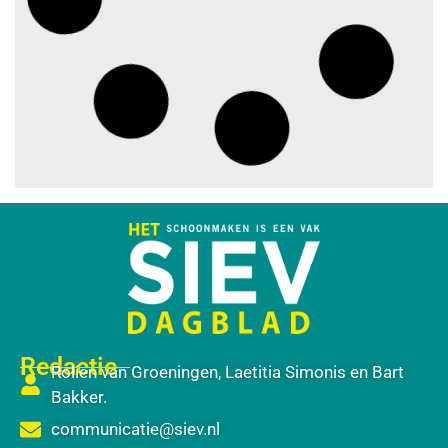
investeren in gezond en
tevreden personeel
augustus 3, 2026
Best gelezen artikelen SIEV-
Dagblad 26 juli 2026 tot en met
1 augustus 2026
augustus 2, 2026
‘Nieuwe Zelfstandigenwet
moet veilige haven worden’
augustus 2, 2026
Trust and Law Incassoservices
nieuwe partner van SIEV
augustus 2, 2026
Loonafspraken in nieuwe cao’s
zijn ruim boven drie procent