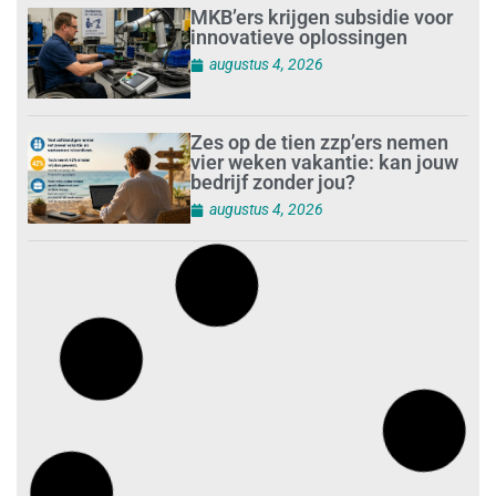
MKB’ers krijgen subsidie voor
innovatieve oplossingen
augustus 4, 2026
Zes op de tien zzp’ers nemen
vier weken vakantie: kan jouw
bedrijf zonder jou?
augustus 4, 2026
Digitalisering en AI veranderen
de schoonmaakbranche
augustus 3, 2026
Dalende trend in strandafval
verbergt dreiging
plasticvervuiling
augustus 3, 2026
Investeren in schoonmaak is