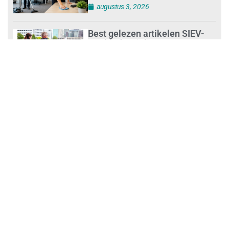
augustus 3, 2026
Best gelezen artikelen SIEV-
Dagblad 26 juli 2026 tot en met
1 augustus 2026
augustus 2, 2026
‘Nieuwe Zelfstandigenwet
moet veilige haven worden’
augustus 2, 2026
Trust and Law Incassoservices
nieuwe partner van SIEV
augustus 2, 2026
Loonafspraken in nieuwe cao’s
zijn ruim boven drie procent
augustus 1, 2026