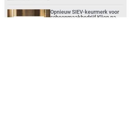
Opnieuw SIEV-keurmerk voor
schoonmaakbedrijf Klien na
succesvolle audit
augustus 1, 2026
Schoonmaakbedrijven moeten
zich voorbereiden op strengere
controles bij inhuur van
personeel
augustus 1, 2026
Waarom de arbeidsmarkt
vastloopt?
juli 31, 2026