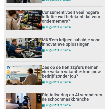
Consument voelt veel hogere
inflatie: wat betekent dat voor
ondernemers?
augustus 4, 2026
MKB’ers krijgen subsidie voor
innovatieve oplossingen
augustus 4, 2026
Zes op de tien zzp’ers nemen
vier weken vakantie: kan jouw
bedrijf zonder jou?
augustus 4, 2026
Digitalisering en AI veranderen
de schoonmaakbranche
augustus 3, 2026