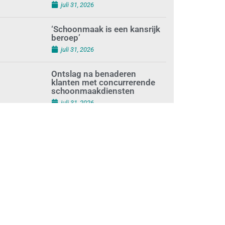
augustus 1, 2026
Waarom de arbeidsmarkt
vastloopt?
juli 31, 2026
‘Schoonmaak is een kansrijk
beroep’
juli 31, 2026
Ontslag na benaderen
klanten met concurrerende
schoonmaakdiensten
juli 31, 2026
Aantal nieuwe
schoonmaakbedrijven groeit,
terwijl minder
ondernemingen stoppen