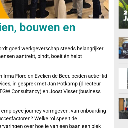
ien, bouwen en
wordt goed werkgeverschap steeds belangrijker.
mensen aantrekt, bindt, boeit én helpt
Irma Flore en Evelien de Beer, beiden actief lid
ices, in gesprek met Jan Potkamp (directeur
 TGW Consultancy) en Joost Visser (business
 de employee journey vormgeven: van onboarding
uccesfactoren? Welke rol speelt de
rvaringen over hoe je van een baan een plek