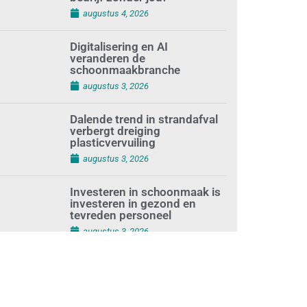
bedrijf zonder jou?
augustus 4, 2026
Digitalisering en AI
veranderen de
schoonmaakbranche
augustus 3, 2026
Dalende trend in strandafval
verbergt dreiging
plasticvervuiling
augustus 3, 2026
Investeren in schoonmaak is
investeren in gezond en
tevreden personeel
augustus 3, 2026
Best gelezen artikelen SIEV-
Dagblad 26 juli 2026 tot en