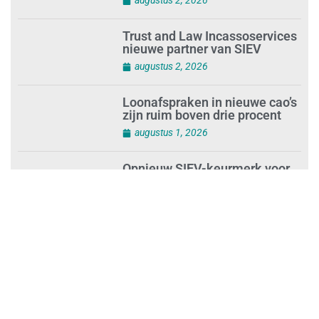
moet veilige haven worden’
augustus 2, 2026
Trust and Law Incassoservices
nieuwe partner van SIEV
augustus 2, 2026
Loonafspraken in nieuwe cao’s
zijn ruim boven drie procent
augustus 1, 2026
Opnieuw SIEV-keurmerk voor
schoonmaakbedrijf Klien na
succesvolle audit
augustus 1, 2026