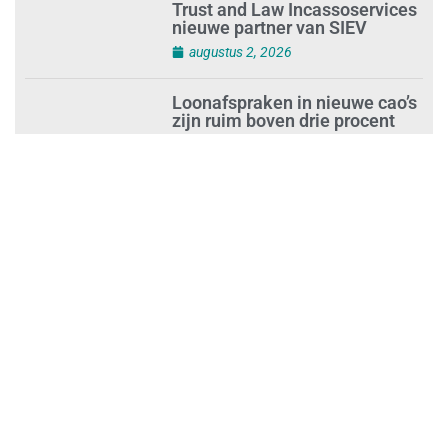
Trust and Law Incassoservices
nieuwe partner van SIEV
augustus 2, 2026
Loonafspraken in nieuwe cao’s
zijn ruim boven drie procent
augustus 1, 2026
Opnieuw SIEV-keurmerk voor
schoonmaakbedrijf Klien na
succesvolle audit
augustus 1, 2026