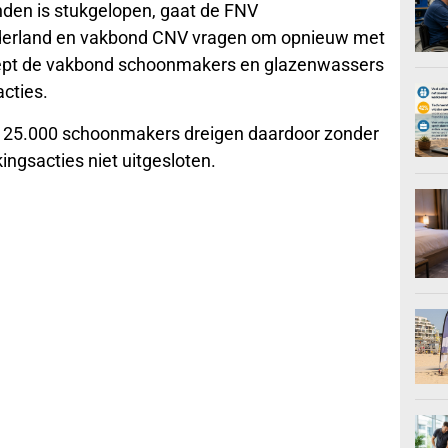
nden is stukgelopen, gaat de FNV
erland en vakbond CNV vragen om opnieuw met
 roept de vakbond schoonmakers en glazenwassers
acties.
us 125.000 schoonmakers dreigen daardoor zonder
ngsacties niet uitgesloten.