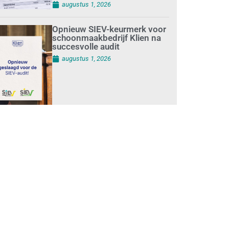
augustus 1, 2026
Opnieuw SIEV-keurmerk voor
schoonmaakbedrijf Klien na
succesvolle audit
augustus 1, 2026
Schoonmaakbedrijven
moeten zich voorbereiden op
strengere controles bij inhuur
van personeel
augustus 1, 2026
Waarom de arbeidsmarkt
vastloopt?
juli 31, 2026