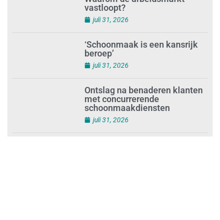
Waarom de arbeidsmarkt
vastloopt?
juli 31, 2026
‘Schoonmaak is een kansrijk
beroep’
juli 31, 2026
Ontslag na benaderen klanten
met concurrerende
schoonmaakdiensten
juli 31, 2026
Aantal nieuwe
schoonmaakbedrijven groeit,
terwijl minder ondernemingen
stoppen
juli 30, 2026
Mkb-subsidie