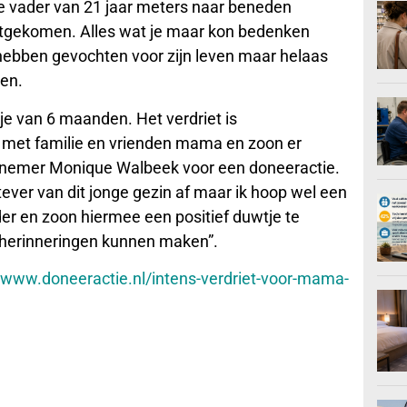
ge vader van 21 jaar meters naar beneden
chtgekomen. Alles wat je maar kon bedenken
hebben gevochten voor zijn leven maar helaas
den.
tje van 6 maanden. Het verdriet is
en met familie en vrienden mama en zoon er
iefnemer Monique Walbeek voor een doneeractie.
 tever van dit jonge gezin af maar ik hoop wel een
r en zoon hiermee een positief duwtje te
herinneringen kunnen maken”.
//www.doneeractie.nl/intens-verdriet-voor-mama-