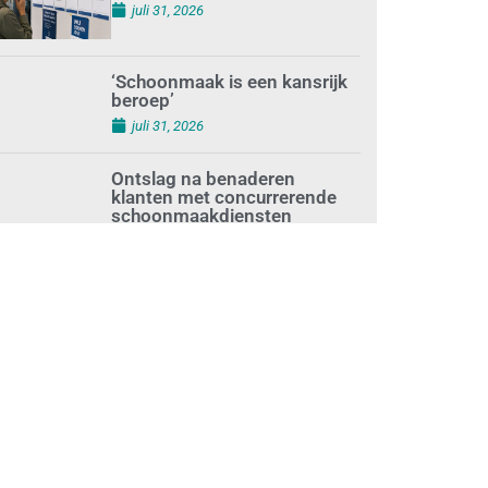
augustus 1, 2026
Waarom de arbeidsmarkt
vastloopt?
juli 31, 2026
‘Schoonmaak is een kansrijk
beroep’
juli 31, 2026
Ontslag na benaderen
klanten met concurrerende
schoonmaakdiensten
juli 31, 2026
Aantal nieuwe
schoonmaakbedrijven groeit,
terwijl minder
ondernemingen stoppen