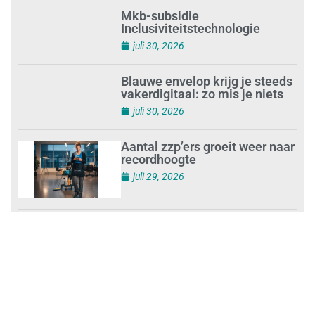
stoppen
juli 30, 2026
Mkb-subsidie
Inclusiviteitstechnologie
juli 30, 2026
Blauwe envelop krijg je steeds
vakerdigitaal: zo mis je niets
juli 30, 2026
Aantal zzp’ers groeit weer naar
recordhoogte
juli 29, 2026
Uitdagingen voor het MKB:
‘slim werken en sterk