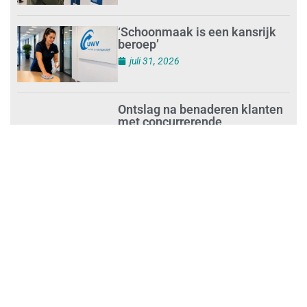
‘Schoonmaak is een kansrijk
beroep’
juli 31, 2026
Ontslag na benaderen klanten
met concurrerende
schoonmaakdiensten
juli 31, 2026
Aantal nieuwe
schoonmaakbedrijven groeit,
terwijl minder ondernemingen
stoppen
juli 30, 2026
Mkb-subsidie
Inclusiviteitstechnologie