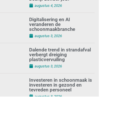
bedrijf zonder jou?
augustus 4, 2026
Digitalisering en AI
veranderen de
schoonmaakbranche
augustus 3, 2026
Dalende trend in strandafval
verbergt dreiging
plasticvervuiling
augustus 3, 2026
Investeren in schoonmaak is
investeren in gezond en
tevreden personeel
augustus 3, 2026
Best gelezen artikelen SIEV-
Dagblad 26 juli 2026 tot en