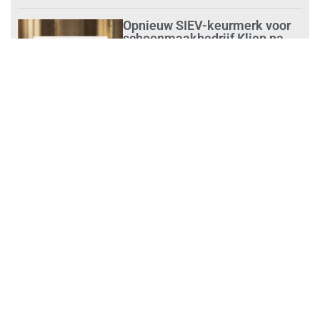
Opnieuw SIEV-keurmerk voor
schoonmaakbedrijf Klien na
succesvolle audit
augustus 1, 2026
Schoonmaakbedrijven moeten
zich voorbereiden op strengere
controles bij inhuur van
personeel
augustus 1, 2026
Waarom de arbeidsmarkt
vastloopt?
juli 31, 2026