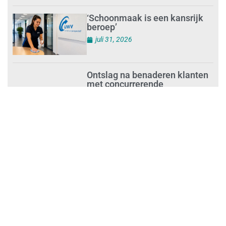
‘Schoonmaak is een kansrijk
beroep’
juli 31, 2026
Ontslag na benaderen klanten
met concurrerende
schoonmaakdiensten
juli 31, 2026
Aantal nieuwe
schoonmaakbedrijven groeit,
terwijl minder ondernemingen
stoppen
juli 30, 2026
Mkb-subsidie
Inclusiviteitstechnologie