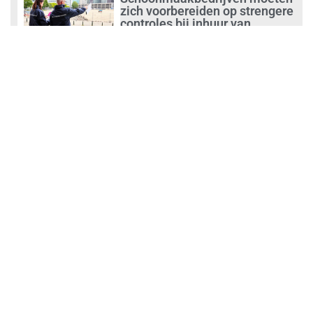
zich voorbereiden op strengere
controles bij inhuur van
personeel
augustus 1, 2026
Waarom de arbeidsmarkt
vastloopt?
juli 31, 2026
‘Schoonmaak is een kansrijk
beroep’
juli 31, 2026
Ontslag na benaderen klanten
met concurrerende
schoonmaakdiensten
juli 31, 2026