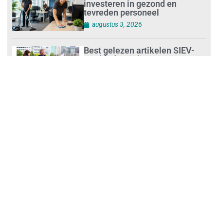
investeren in gezond en
tevreden personeel
augustus 3, 2026
Best gelezen artikelen SIEV-
Dagblad 26 juli 2026 tot en met
1 augustus 2026
augustus 2, 2026
‘Nieuwe Zelfstandigenwet
moet veilige haven worden’
augustus 2, 2026
Trust and Law Incassoservices
nieuwe partner van SIEV
augustus 2, 2026
Loonafspraken in nieuwe cao’s