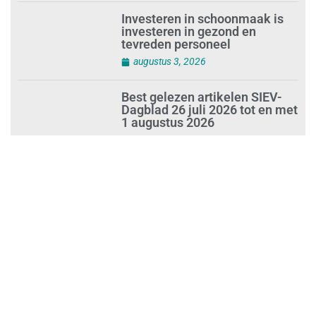
augustus 3, 2026
Investeren in schoonmaak is
investeren in gezond en
tevreden personeel
augustus 3, 2026
Best gelezen artikelen SIEV-
Dagblad 26 juli 2026 tot en met
1 augustus 2026
augustus 2, 2026
‘Nieuwe Zelfstandigenwet
moet veilige haven worden’
augustus 2, 2026
Trust and Law Incassoservices
nieuwe partner van SIEV