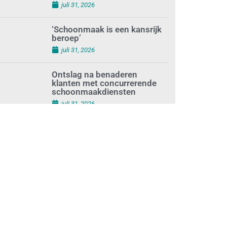
augustus 1, 2026
Waarom de arbeidsmarkt
vastloopt?
juli 31, 2026
‘Schoonmaak is een kansrijk
beroep’
juli 31, 2026
Ontslag na benaderen
klanten met concurrerende
schoonmaakdiensten
juli 31, 2026
Aantal nieuwe
schoonmaakbedrijven groeit,
terwijl minder
ondernemingen stoppen