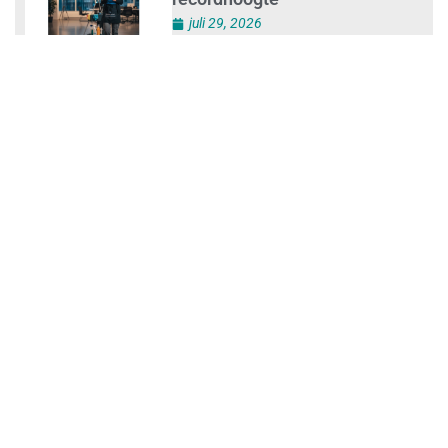
Aantal zzp’ers groeit weer naar
recordhoogte
juli 29, 2026
Uitdagingen voor het MKB:
‘slim werken en sterk
ondernemen’
juli 29, 2026
Legal Company houdt
ontbijtsessie ‘Legal Self-
Defence for Companies’
juli 29, 2026
Nieuwe MKB-voorzitter