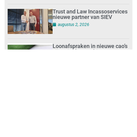
Trust and Law Incassoservices
nieuwe partner van SIEV
augustus 2, 2026
Loonafspraken in nieuwe cao’s
zijn ruim boven drie procent
augustus 1, 2026
Opnieuw SIEV-keurmerk voor
schoonmaakbedrijf Klien na
succesvolle audit
augustus 1, 2026