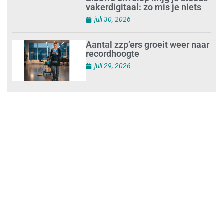
juli 30, 2026
Blauwe envelop krijg je steeds
vakerdigitaal: zo mis je niets
juli 30, 2026
Aantal zzp’ers groeit weer naar
recordhoogte
juli 29, 2026
Uitdagingen voor het MKB:
‘slim werken en sterk
ondernemen’
juli 29, 2026