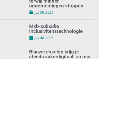
terwijl minder
ondernemingen stoppen
juli 30, 2026
Mkb-subsidie
Inclusiviteitstechnologie
juli 30, 2026
Blauwe envelop krijg je
steeds vakerdigitaal: zo mis
je niets
juli 30, 2026
Aantal zzp’ers groeit weer
naar recordhoogte
juli 29, 2026
Uitdagingen voor het MKB:
‘slim werken en sterk
ondernemen’