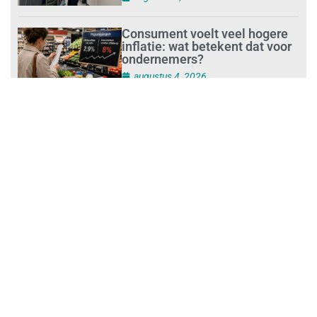
Consument voelt veel hogere
inflatie: wat betekent dat voor
ondernemers?
augustus 4, 2026
MKB’ers krijgen subsidie voor
innovatieve oplossingen
augustus 4, 2026
Zes op de tien zzp’ers nemen
vier weken vakantie: kan jouw
bedrijf zonder jou?
augustus 4, 2026
Digitalisering en AI veranderen
de schoonmaakbranche
augustus 3, 2026