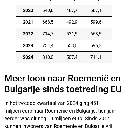
2020
640,6
467,7
567,1
2021
668,5
492,9
599,6
2022
714,7
531,5
663,5
2023
754,4
553,0
695,3
2024
810,0
587,4
711,1
Meer loon naar Roemenië en
Bulgarije sinds toetreding EU
In het tweede kwartaal van 2024 ging 451
miljoen euro naar Roemenië en Bulgarije, tien jaar
eerder was dit nog 19 miljoen euro. Sinds 2014
kunnen inwoners van Roemenië en Bulgarije vrij