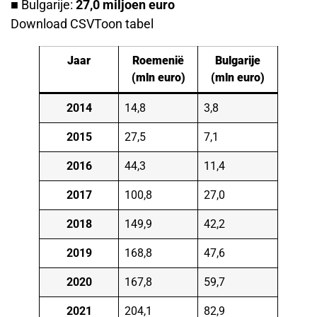
■ Bulgarije:
27,0 miljoen euro
Download CSVToon tabel
Jaar
Roemenië
Bulgarije
(mln euro)
(mln euro)
2014
14,8
3,8
2015
27,5
7,1
2016
44,3
11,4
2017
100,8
27,0
2018
149,9
42,2
2019
168,8
47,6
2020
167,8
59,7
2021
204,1
82,9