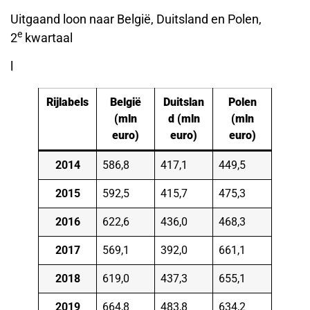
Uitgaand loon naar België, Duitsland en Polen,
e
2
kwartaal
l
Rijlabels
België
Duitslan
Polen
(mln
d (mln
(mln
euro)
euro)
euro)
2014
586,8
417,1
449,5
2015
592,5
415,7
475,3
2016
622,6
436,0
468,3
2017
569,1
392,0
661,1
2018
619,0
437,3
655,1
2019
664,8
483,8
634,2