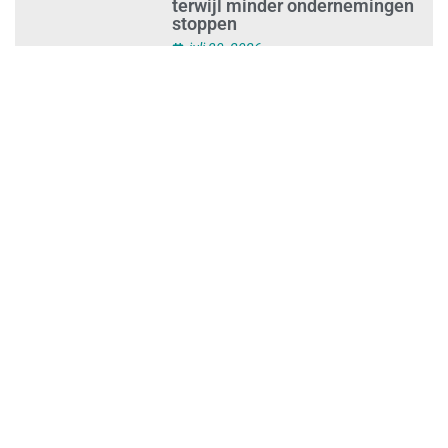
Ontslag na benaderen klanten
met concurrerende
schoonmaakdiensten
juli 31, 2026
Aantal nieuwe
schoonmaakbedrijven groeit,
terwijl minder ondernemingen
stoppen
juli 30, 2026
Mkb-subsidie
Inclusiviteitstechnologie
juli 30, 2026
Blauwe envelop krijg je steeds
vakerdigitaal: zo mis je niets
juli 30, 2026