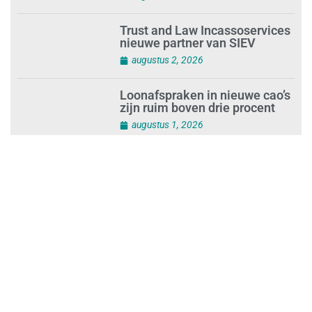
Trust and Law Incassoservices
nieuwe partner van SIEV
augustus 2, 2026
Loonafspraken in nieuwe cao’s
zijn ruim boven drie procent
augustus 1, 2026
Opnieuw SIEV-keurmerk voor
schoonmaakbedrijf Klien na
succesvolle audit
augustus 1, 2026