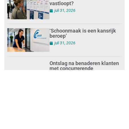
vastloopt?
juli 31, 2026
‘Schoonmaak is een kansrijk
beroep’
juli 31, 2026
Ontslag na benaderen klanten
met concurrerende
schoonmaakdiensten
juli 31, 2026
Aantal nieuwe
schoonmaakbedrijven groeit,
terwijl minder ondernemingen
stoppen
juli 30, 2026