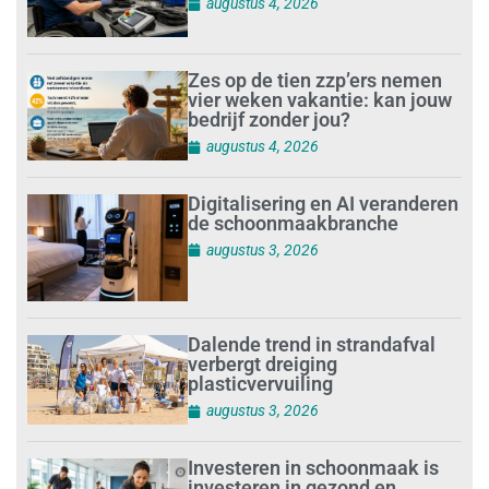
augustus 4, 2026
Zes op de tien zzp’ers nemen
vier weken vakantie: kan jouw
bedrijf zonder jou?
augustus 4, 2026
Digitalisering en AI veranderen
de schoonmaakbranche
augustus 3, 2026
Dalende trend in strandafval
verbergt dreiging
plasticvervuiling
augustus 3, 2026
Investeren in schoonmaak is
investeren in gezond en