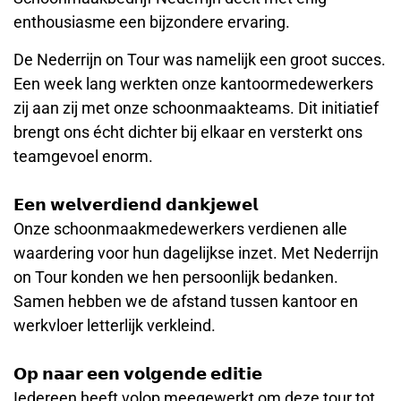
enthousiasme een bijzondere ervaring.
De Nederrijn on Tour was namelijk een groot succes.
Een week lang werkten onze kantoormedewerkers
zij aan zij met onze schoonmaakteams. Dit initiatief
brengt ons écht dichter bij elkaar en versterkt ons
teamgevoel enorm.
𝗘𝗲𝗻 𝘄𝗲𝗹𝘃𝗲𝗿𝗱𝗶𝗲𝗻𝗱 𝗱𝗮𝗻𝗸𝗷𝗲𝘄𝗲𝗹
Onze schoonmaakmedewerkers verdienen alle
waardering voor hun dagelijkse inzet. Met Nederrijn
on Tour konden we hen persoonlijk bedanken.
Samen hebben we de afstand tussen kantoor en
werkvloer letterlijk verkleind.
𝗢𝗽 𝗻𝗮𝗮𝗿 𝗲𝗲𝗻 𝘃𝗼𝗹𝗴𝗲𝗻𝗱𝗲 𝗲𝗱𝗶𝘁𝗶𝗲
Iedereen heeft volop meegewerkt om deze tour tot