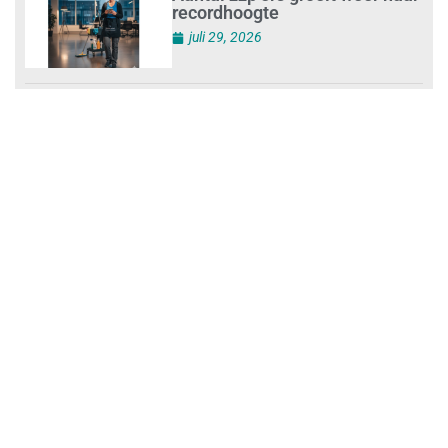
juli 30, 2026
Aantal zzp’ers groeit weer naar
recordhoogte
juli 29, 2026
Uitdagingen voor het MKB:
‘slim werken en sterk
ondernemen’
juli 29, 2026
Legal Company houdt
ontbijtsessie ‘Legal Self-
Defence for Companies’
juli 29, 2026