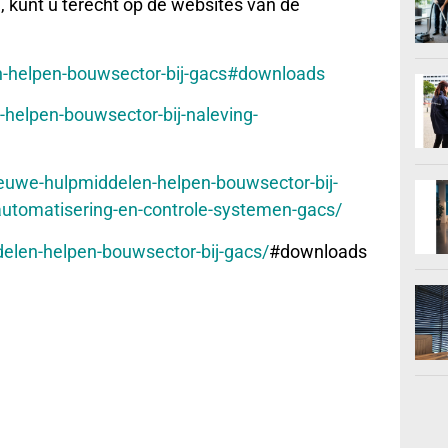
 kunt u terecht op de websites van de
en-helpen-bouwsector-bij-gacs#downloads
-helpen-bouwsector-bij-naleving-
euwe-hulpmiddelen-helpen-bouwsector-bij-
utomatisering-en-controle-systemen-gacs/
delen-helpen-bouwsector-bij-gacs/
#downloads